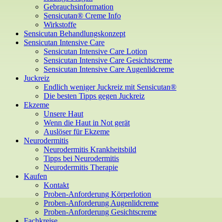
Gebrauchsinformation
Sensicutan® Creme Info
Wirkstoffe
Sensicutan Behandlungskonzept
Sensicutan Intensive Care
Sensicutan Intensive Care Lotion
Sensicutan Intensive Care Gesichtscreme
Sensicutan Intensive Care Augenlidcreme
Juckreiz
Endlich weniger Juckreiz mit Sensicutan®
Die besten Tipps gegen Juckreiz
Ekzeme
Unsere Haut
Wenn die Haut in Not gerät
Auslöser für Ekzeme
Neurodermitis
Neurodermitis Krankheitsbild
Tipps bei Neurodermitis
Neurodermitis Therapie
Kaufen
Kontakt
Proben-Anforderung Körperlotion
Proben-Anforderung Augenlidcreme
Proben-Anforderung Gesichtscreme
Fachkreise