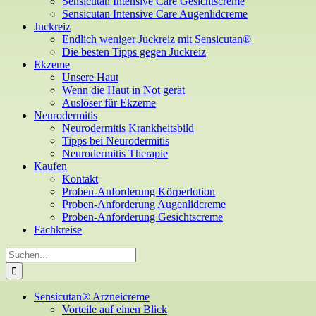
Sensicutan Intensive Care Gesichtscreme
Sensicutan Intensive Care Augenlidcreme
Juckreiz
Endlich weniger Juckreiz mit Sensicutan®
Die besten Tipps gegen Juckreiz
Ekzeme
Unsere Haut
Wenn die Haut in Not gerät
Auslöser für Ekzeme
Neurodermitis
Neurodermitis Krankheitsbild
Tipps bei Neurodermitis
Neurodermitis Therapie
Kaufen
Kontakt
Proben-Anforderung Körperlotion
Proben-Anforderung Augenlidcreme
Proben-Anforderung Gesichtscreme
Fachkreise
Suche
nach:
Sensicutan® Arzneicreme
Vorteile auf einen Blick