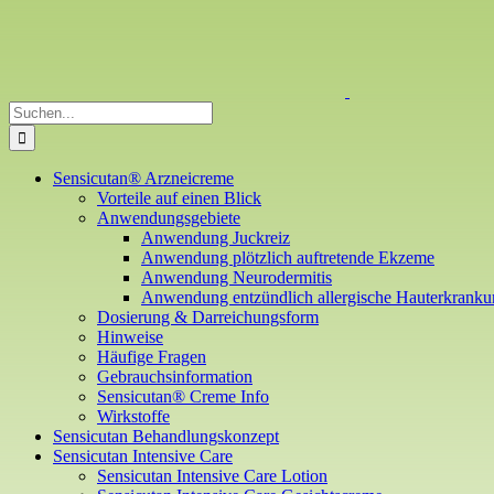
Zum
Inhalt
springen
Suche
nach:
Sensicutan® Arzneicreme
Vorteile auf einen Blick
Anwendungsgebiete
Anwendung Juckreiz
Anwendung plötzlich auftretende Ekzeme
Anwendung Neurodermitis
Anwendung entzündlich allergische Hauterkrank
Dosierung & Darreichungsform
Hinweise
Häufige Fragen
Gebrauchsinformation
Sensicutan® Creme Info
Wirkstoffe
Sensicutan Behandlungskonzept
Sensicutan Intensive Care
Sensicutan Intensive Care Lotion