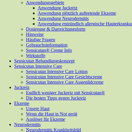
Anwendungsgebiete
Anwendung Juckreiz
Anwendung plötzlich auftretende Ekzeme
Anwendung Neurodermitis
Anwendung entzündlich allergische Hauterkrank
Dosierung & Darreichungsform
Hinweise
Häufige Fragen
Gebrauchsinformation
Sensicutan® Creme Info
Wirkstoffe
Sensicutan Behandlungskonzept
Sensicutan Intensive Care
Sensicutan Intensive Care Lotion
Sensicutan Intensive Care Gesichtscreme
Sensicutan Intensive Care Augenlidcreme
Juckreiz
Endlich weniger Juckreiz mit Sensicutan®
Die besten Tipps gegen Juckreiz
Ekzeme
Unsere Haut
Wenn die Haut in Not gerät
Auslöser für Ekzeme
Neurodermitis
Neurodermitis Krankheitsbild