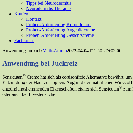
Tipps bei Neurodermitis
Neurodermitis Therapie
Kaufen
Kontakt
Proben-Anforderung Körperlotion
Proben-Anforderung Augenlidcreme
Proben-Anforderung Gesichtscreme
Fachkreise
Anwendung Juckreiz
Math-Admin
2022-04-04T11:50:27+02:00
Anwendung bei Juckreiz
®
Sensicutan
Creme hat sich als cortisonfreie Alternative bewährt, um 
Entzündung der Haut zu stoppen. Augrund der natürlichen Wirkstoff-
®
entzündungshemmenden Eigenschaften eignet sich Sensicutan
zum B
oder auch bei Insektenstichen.