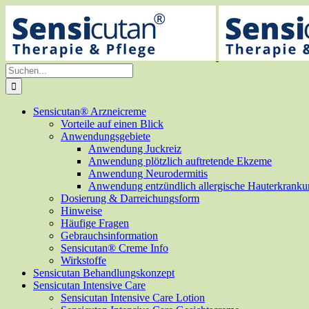
Zum
Inhalt
springen
Suche
nach:
Sensicutan® Arzneicreme
Vorteile auf einen Blick
Anwendungsgebiete
Anwendung Juckreiz
Anwendung plötzlich auftretende Ekzeme
Anwendung Neurodermitis
Anwendung entzündlich allergische Hauterkrank
Dosierung & Darreichungsform
Hinweise
Häufige Fragen
Gebrauchsinformation
Sensicutan® Creme Info
Wirkstoffe
Sensicutan Behandlungskonzept
Sensicutan Intensive Care
Sensicutan Intensive Care Lotion