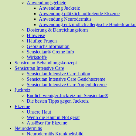
Anwendungsgebiete
Anwendung Juckreiz
Anwendung plötzlich auftretende Ekzeme
Anwendung Neurodermitis
Anwendung entzündlich allergische Hauterkrank
Dosierung & Darreichungsform
Hinweise
Häufige Fragen
Gebrauchsinformation
Sensicutan® Creme Info
Wirkstoffe
Sensicutan Behandlungskonzept
Sensicutan Intensive Care
Sensicutan Intensive Care Lotion
Sensicutan Intensive Care Gesichtscreme
Sensicutan Intensive Care Augenlidcreme
Juckreiz
Endlich weniger Juckreiz mit Sensicutan®
Die besten Tipps gegen Juckreiz
Ekzeme
Unsere Haut
Wenn die Haut in Not gerät
Auslöser für Ekzeme
Neurodermitis
Neurodermitis Krankheitsbild