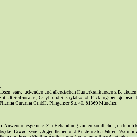
.
ösen, stark juckenden und allergischen Hauterkrankungen z.B. akuten 
nthält Sorbinsäure, Cetyl- und Stearylalkohol. Packungsbeilage beac
ras Pharma Curarina GmbH, Plinganser Str. 40, 81369 München
um. Anwendungsgebiete: Zur Behandlung von entzündlichen, nicht infek
is) bei Erwachsenen, Jugendlichen und Kindern ab 3 Jahren. Warnhinwe
ge und fragen Sie Ihre Ärztin, Ihren Arzt oder in Ihrer Apotheke.