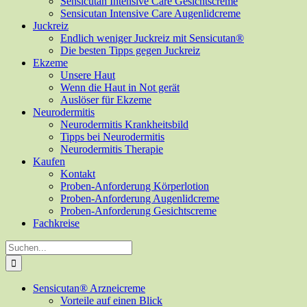
Sensicutan Intensive Care Gesichtscreme
Sensicutan Intensive Care Augenlidcreme
Juckreiz
Endlich weniger Juckreiz mit Sensicutan®
Die besten Tipps gegen Juckreiz
Ekzeme
Unsere Haut
Wenn die Haut in Not gerät
Auslöser für Ekzeme
Neurodermitis
Neurodermitis Krankheitsbild
Tipps bei Neurodermitis
Neurodermitis Therapie
Kaufen
Kontakt
Proben-Anforderung Körperlotion
Proben-Anforderung Augenlidcreme
Proben-Anforderung Gesichtscreme
Fachkreise
Suche
nach:
Sensicutan® Arzneicreme
Vorteile auf einen Blick