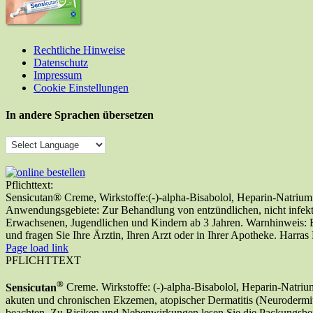
Rechtliche Hinweise
Datenschutz
Impressum
Cookie Einstellungen
In andere Sprachen übersetzen
Pflichttext:
Sensicutan® Creme, Wirkstoffe:(-)-alpha-Bisabolol, Heparin-Natrium
Anwendungsgebiete: Zur Behandlung von entzündlichen, nicht infekti
Erwachsenen, Jugendlichen und Kindern ab 3 Jahren. Warnhinweis: E
und fragen Sie Ihre Ärztin, Ihren Arzt oder in Ihrer Apotheke. Har
Page load link
PFLICHTTEXT
®
Sensicutan
Creme. Wirkstoffe: (-)-alpha-Bisabolol, Heparin-Natri
akuten und chronischen Ekzemen, atopischer Dermatitis (Neurodermit
beachten. Zu Risiken und Nebenwirkungen lesen Sie die Packungsbeila