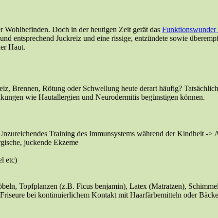
er Wohlbefinden. Doch in der heutigen Zeit gerät das
Funktionswunder
en und entsprechend Juckreiz und eine rissige, entzündete sowie übere
er Haut.
 Brennen, Rötung oder Schwellung heute derart häufig? Tatsächlich w
ankungen wie Hautallergien und Neurodermitis begünstigen können.
nzureichendes Training des Immunsystems während der Kindheit -> A
ergische, juckende Ekzeme
l etc)
öbeln, Topfplanzen (z.B. Ficus benjamin), Latex (Matratzen), Sch
riseure bei kontinuierlichem Kontakt mit Haarfärbemitteln oder Bäcke