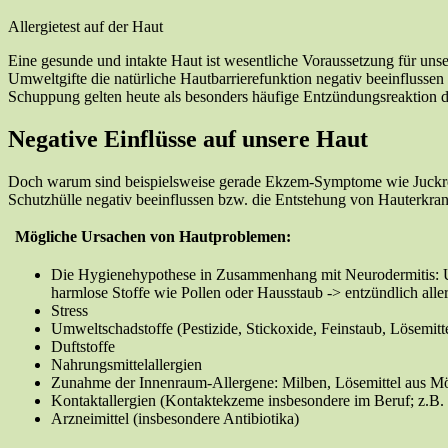
Allergietest auf der Haut
Eine gesunde und intakte Haut ist wesentliche Voraussetzung für uns
Umweltgifte die natürliche Hautbarrierefunktion negativ beeinfluss
Schuppung gelten heute als besonders häufige Entzündungsreaktion d
Negative Einflüsse auf unsere Haut
Doch warum sind beispielsweise gerade Ekzem-Symptome wie Juckreiz,
Schutzhülle negativ beeinflussen bzw. die Entstehung von Hauterkr
Mögliche Ursachen von Hautproblemen:
Die Hygienehypothese in Zusammenhang mit Neurodermitis: U
harmlose Stoffe wie Pollen oder Hausstaub -> entzündlich all
Stress
Umweltschadstoffe (Pestizide, Stickoxide, Feinstaub, Lösemitte
Duftstoffe
Nahrungsmittelallergien
Zunahme der Innenraum-Allergene: Milben, Lösemittel aus M
Kontaktallergien (Kontaktekzeme insbesondere im Beruf; z.B. F
Arzneimittel (insbesondere Antibiotika)