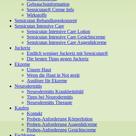
Gebrauchsinformation
Sensicutan® Creme Info
Wirkstoffe
Sensicutan Behandlungskonzept
Sensicutan Intensive Care
Sensicutan Intensive Care Lotion
Sensicutan Intensive Care Gesichtscreme
Sensicutan Intensive Care Augenlidcreme
Juckreiz
Endlich weniger Juckreiz mit Sensicutan®
Die besten Tipps gegen Juckreiz
Ekzeme
Unsere Haut
Wenn die Haut in Not gerät
Auslöser für Ekzeme
Neurodermitis
Neurodermitis Krankheitsbild
Tipps bei Neurodermitis
Neurodermitis Therapie
Kaufen
Kontakt
Proben-Anforderung Körperlotion
Proben-Anforderung Augenlidcreme
Proben-Anforderung Gesichtscreme
Fachkreise