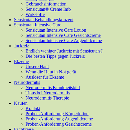
Gebrauchsinformation
Sensicutan® Creme Info
Wirkstoffe
Sensicutan Behandlungskonzept
Sensicutan Intensive Care
Sensicutan Intensive Care Lotion
Sensicutan Intensive Care Gesichtscreme
Sensicutan Intensive Care Augenlidcreme
Juckreiz
Endlich weniger Juckreiz mit Sensicutan®
Die besten Tipps gegen Juckreiz
Ekzeme
Unsere Haut
Wenn die Haut in Not gerät
Auslöser für Ekzeme
Neurodermitis
Neurodermitis Krankheitsbild
Tipps bei Neurodermitis
Neurodermitis Therapie
Kaufen
Kontakt
Proben-Anforderung Körperlotion
Proben-Anforderung Augenlidcreme
Proben-Anforderung Gesichtscreme
Fachkreise