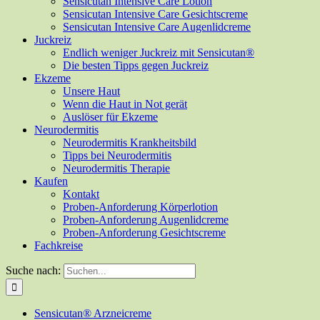
Sensicutan Intensive Care Lotion
Sensicutan Intensive Care Gesichtscreme
Sensicutan Intensive Care Augenlidcreme
Juckreiz
Endlich weniger Juckreiz mit Sensicutan®
Die besten Tipps gegen Juckreiz
Ekzeme
Unsere Haut
Wenn die Haut in Not gerät
Auslöser für Ekzeme
Neurodermitis
Neurodermitis Krankheitsbild
Tipps bei Neurodermitis
Neurodermitis Therapie
Kaufen
Kontakt
Proben-Anforderung Körperlotion
Proben-Anforderung Augenlidcreme
Proben-Anforderung Gesichtscreme
Fachkreise
Suche nach:
Sensicutan® Arzneicreme