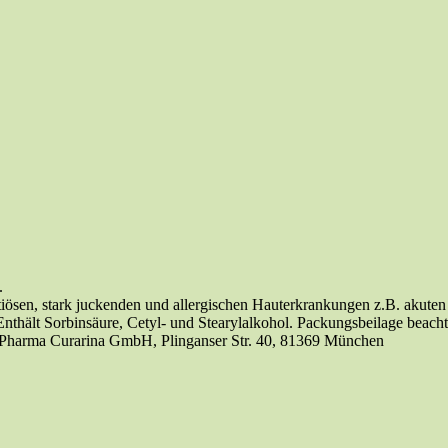
.
ösen, stark juckenden und allergischen Hauterkrankungen z.B. akuten 
nthält Sorbinsäure, Cetyl- und Stearylalkohol. Packungsbeilage beac
ras Pharma Curarina GmbH, Plinganser Str. 40, 81369 München