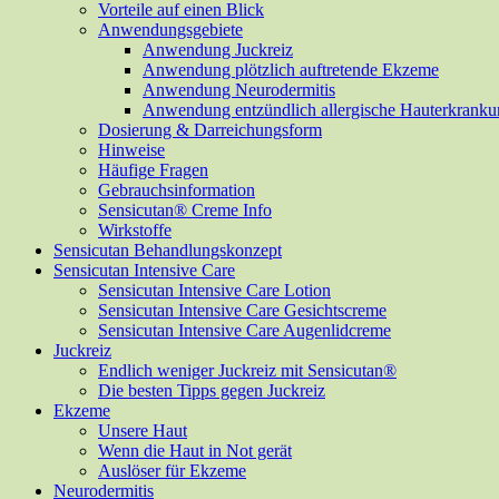
Vorteile auf einen Blick
Anwendungsgebiete
Anwendung Juckreiz
Anwendung plötzlich auftretende Ekzeme
Anwendung Neurodermitis
Anwendung entzündlich allergische Hauterkrank
Dosierung & Darreichungsform
Hinweise
Häufige Fragen
Gebrauchsinformation
Sensicutan® Creme Info
Wirkstoffe
Sensicutan Behandlungskonzept
Sensicutan Intensive Care
Sensicutan Intensive Care Lotion
Sensicutan Intensive Care Gesichtscreme
Sensicutan Intensive Care Augenlidcreme
Juckreiz
Endlich weniger Juckreiz mit Sensicutan®
Die besten Tipps gegen Juckreiz
Ekzeme
Unsere Haut
Wenn die Haut in Not gerät
Auslöser für Ekzeme
Neurodermitis