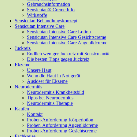
Gebrauchsinformation
Sensicutan® Creme Info
Wirkstoffe
Sensicutan Behandlungskonzept
Sensicutan Intensive Care
Sensicutan Intensive Care Lotion
Sensicutan Intensive Care Gesichtscreme
Sensicutan Intensive Care Augenlidcreme
Juckreiz
Endlich weniger Juckreiz mit Sensicutan®
Die besten Tipps gegen Juckreiz
Ekzeme
Unsere Haut
Wenn die Haut in Not gerät
Auslöser für Ekzeme
Neurodermitis
Neurodermitis Krankheitsbild
Tipps bei Neurodermitis
Neurodermitis Therapie
Kaufen
Kontakt
Proben-Anforderung Körperlotion
Proben-Anforderung Augenlidcreme
Proben-Anforderung Gesichtscreme
Fachkreise