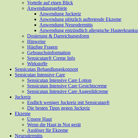
Vorteile auf einen Blick
Anwendungsgebiete
Anwendung Juckreiz
Anwendung plötzlich auftretende Ekzeme
Anwendung Neurodermitis
Anwendung entzündlich allergische Hauterkrank
Dosierung & Darreichungsform
Hinweise
Häufige Fragen
Gebrauchsinformation
Sensicutan® Creme Info
Wirkstoffe
Sensicutan Behandlungskonzept
Sensicutan Intensive Care
Sensicutan Intensive Care Lotion
Sensicutan Intensive Care Gesichtscreme
Sensicutan Intensive Care Augenlidcreme
Juckreiz
Endlich weniger Juckreiz mit Sensicutan®
Die besten Tipps gegen Juckreiz
Ekzeme
Unsere Haut
Wenn die Haut in Not gerät
Auslöser für Ekzeme
Neurodermitis