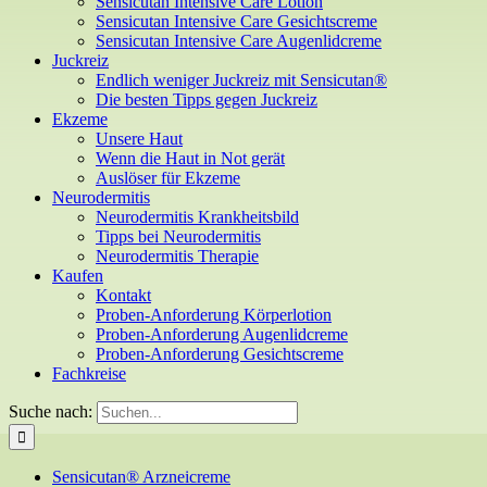
Sensicutan Intensive Care Lotion
Sensicutan Intensive Care Gesichtscreme
Sensicutan Intensive Care Augenlidcreme
Juckreiz
Endlich weniger Juckreiz mit Sensicutan®
Die besten Tipps gegen Juckreiz
Ekzeme
Unsere Haut
Wenn die Haut in Not gerät
Auslöser für Ekzeme
Neurodermitis
Neurodermitis Krankheitsbild
Tipps bei Neurodermitis
Neurodermitis Therapie
Kaufen
Kontakt
Proben-Anforderung Körperlotion
Proben-Anforderung Augenlidcreme
Proben-Anforderung Gesichtscreme
Fachkreise
Suche nach:
Sensicutan® Arzneicreme