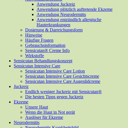
Anwendung Juckreiz
Anwendung plötzlich auftretende Ekzeme
Anwendung Neurodermitis
Anwendung entzündlich allergische
Hauterkrankungen
Dosierung & Darreichungsform
Hinweise
Häufige Fragen
Gebrauchsinformation
Sensicutan® Creme Info
Wirkstoffe
Sensicutan Behandlungskonzept
Sensicutan Intensive Care
Sensicutan Intensive Care Lotion
Sensicutan Intensive Care Gesichtscreme
Sensicutan Intensive Care Augenlidcreme
Juckreiz
Endlich weniger Juckreiz mit Sensicutan®
Die besten Tipps gegen Juckreiz
Ekzeme
Unsere Haut
Wenn die Haut in Not gerät
Auslöser für Ekzeme
Neurodermitis
Neurodermitis Krankheitsbild