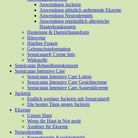
Anwendung Juckreiz
Anwendung plötzlich auftretende Ekzeme
Anwendung Neurodermitis
Anwendung entzündlich allergische
Hauterkrankungen
Dosierung & Darreichungsform
Hinweise
Häufige Fragen
Gebrauchsinformation
Sensicutan® Creme Info
Wirkstoffe
Sensicutan Behandlungskonzept
Sensicutan Intensive Care
Sensicutan Intensive Care Lotion
Sensicutan Intensive Care Gesichtscreme
Sensicutan Intensive Care Augenlidcreme
Juckreiz
Endlich weniger Juckreiz mit Sensicutan®
Die besten Tipps gegen Juckreiz
Ekzeme
Unsere Haut
Wenn die Haut in Not gerät
Auslöser für Ekzeme
Neurodermitis
Neurodermitis Krankheitsbild