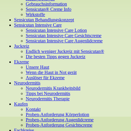
Gebrauchsinformation
Sensicutan® Creme Info
Wirkstoffe
Sensicutan Behandlungskonzept
Sensicutan Intensive Care
Sensicutan Intensive Care Lotion
Sensicutan Intensive Care Gesichtscreme
Sensicutan Intensive Care Augenlidcreme
Juckreiz
Endlich weniger Juckreiz mit Sensicutan®
Die besten Tipps gegen Juckreiz
Ekzeme
Unsere Haut
Wenn die Haut in Not gerät
Auslöser für Ekzeme
Neurodermitis
Neurodermitis Krankheitsbild
Tipps bei Neurodermitis
Neurodermitis Therapie
Kaufen
Kontakt
Proben-Anforderung Körperlotion
Proben-Anforderung Augenlidcreme
Proben-Anforderung Gesichtscreme
Fachkreise