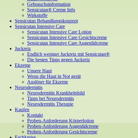
Gebrauchsinformation
Sensicutan® Creme Info
Wirkstoffe
Sensicutan Behandlungskonzept
Sensicutan Intensive Care
Sensicutan Intensive Care Lotion
Sensicutan Intensive Care Gesichtscreme
Sensicutan Intensive Care Augenlidcreme
Juckreiz
Endlich weniger Juckreiz mit Sensicutan®
Die besten Tipps gegen Juckreiz
Ekzeme
Unsere Haut
Wenn die Haut in Not gerät
Auslöser für Ekzeme
Neurodermitis
Neurodermitis Krankheitsbild
Tipps bei Neurodermitis
Neurodermitis Therapie
Kaufen
Kontakt
Proben-Anforderung Körperlotion
Proben-Anforderung Augenlidcreme
Proben-Anforderung Gesichtscreme
Fachkreise