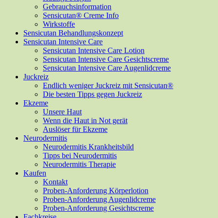
Gebrauchsinformation
Sensicutan® Creme Info
Wirkstoffe
Sensicutan Behandlungskonzept
Sensicutan Intensive Care
Sensicutan Intensive Care Lotion
Sensicutan Intensive Care Gesichtscreme
Sensicutan Intensive Care Augenlidcreme
Juckreiz
Endlich weniger Juckreiz mit Sensicutan®
Die besten Tipps gegen Juckreiz
Ekzeme
Unsere Haut
Wenn die Haut in Not gerät
Auslöser für Ekzeme
Neurodermitis
Neurodermitis Krankheitsbild
Tipps bei Neurodermitis
Neurodermitis Therapie
Kaufen
Kontakt
Proben-Anforderung Körperlotion
Proben-Anforderung Augenlidcreme
Proben-Anforderung Gesichtscreme
Fachkreise