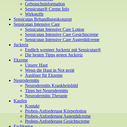
Gebrauchsinformation
Sensicutan® Creme Info
Wirkstoffe
Sensicutan Behandlungskonzept
Sensicutan Intensive Care
Sensicutan Intensive Care Lotion
Sensicutan Intensive Care Gesichtscreme
Sensicutan Intensive Care Augenlidcreme
Juckreiz
Endlich weniger Juckreiz mit Sensicutan®
Die besten Tipps gegen Juckreiz
Ekzeme
Unsere Haut
Wenn die Haut in Not gerät
Auslöser für Ekzeme
Neurodermitis
Neurodermitis Krankheitsbild
Tipps bei Neurodermitis
Neurodermitis Therapie
Kaufen
Kontakt
Proben-Anforderung Körperlotion
Proben-Anforderung Augenlidcreme
Proben-Anforderung Gesichtscreme
Fachkreise