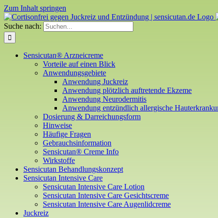
Zum Inhalt springen
Suche nach:
Sensicutan® Arzneicreme
Vorteile auf einen Blick
Anwendungsgebiete
Anwendung Juckreiz
Anwendung plötzlich auftretende Ekzeme
Anwendung Neurodermitis
Anwendung entzündlich allergische Hauterkrank
Dosierung & Darreichungsform
Hinweise
Häufige Fragen
Gebrauchsinformation
Sensicutan® Creme Info
Wirkstoffe
Sensicutan Behandlungskonzept
Sensicutan Intensive Care
Sensicutan Intensive Care Lotion
Sensicutan Intensive Care Gesichtscreme
Sensicutan Intensive Care Augenlidcreme
Juckreiz