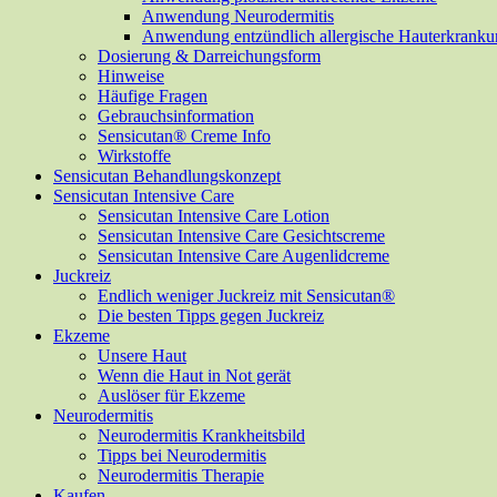
Anwendung Neurodermitis
Anwendung entzündlich allergische Hauterkrank
Dosierung & Darreichungsform
Hinweise
Häufige Fragen
Gebrauchsinformation
Sensicutan® Creme Info
Wirkstoffe
Sensicutan Behandlungskonzept
Sensicutan Intensive Care
Sensicutan Intensive Care Lotion
Sensicutan Intensive Care Gesichtscreme
Sensicutan Intensive Care Augenlidcreme
Juckreiz
Endlich weniger Juckreiz mit Sensicutan®
Die besten Tipps gegen Juckreiz
Ekzeme
Unsere Haut
Wenn die Haut in Not gerät
Auslöser für Ekzeme
Neurodermitis
Neurodermitis Krankheitsbild
Tipps bei Neurodermitis
Neurodermitis Therapie
Kaufen