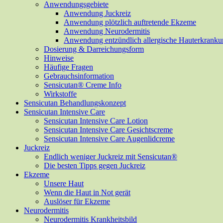
Anwendungsgebiete
Anwendung Juckreiz
Anwendung plötzlich auftretende Ekzeme
Anwendung Neurodermitis
Anwendung entzündlich allergische Hauterkrank
Dosierung & Darreichungsform
Hinweise
Häufige Fragen
Gebrauchsinformation
Sensicutan® Creme Info
Wirkstoffe
Sensicutan Behandlungskonzept
Sensicutan Intensive Care
Sensicutan Intensive Care Lotion
Sensicutan Intensive Care Gesichtscreme
Sensicutan Intensive Care Augenlidcreme
Juckreiz
Endlich weniger Juckreiz mit Sensicutan®
Die besten Tipps gegen Juckreiz
Ekzeme
Unsere Haut
Wenn die Haut in Not gerät
Auslöser für Ekzeme
Neurodermitis
Neurodermitis Krankheitsbild