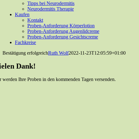
Tipps bei Neurodermitis
Neurodermitis Therapie
Kaufen
Kontakt
Proben-Anforderung Körperlotion
Proben-Anforderung Augenlidcreme
Proben-Anforderung Gesichtscreme
Fachkreise
Bestätigung erfolgreich
Ruth Wolf
2022-11-23T12:05:59+01:00
ielen Dank!
r werden Ihre Proben in den kommenden Tagen versenden.