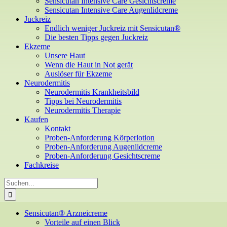
Sensicutan Intensive Care Gesichtscreme
Sensicutan Intensive Care Augenlidcreme
Juckreiz
Endlich weniger Juckreiz mit Sensicutan®
Die besten Tipps gegen Juckreiz
Ekzeme
Unsere Haut
Wenn die Haut in Not gerät
Auslöser für Ekzeme
Neurodermitis
Neurodermitis Krankheitsbild
Tipps bei Neurodermitis
Neurodermitis Therapie
Kaufen
Kontakt
Proben-Anforderung Körperlotion
Proben-Anforderung Augenlidcreme
Proben-Anforderung Gesichtscreme
Fachkreise
Suche
nach:
Sensicutan® Arzneicreme
Vorteile auf einen Blick