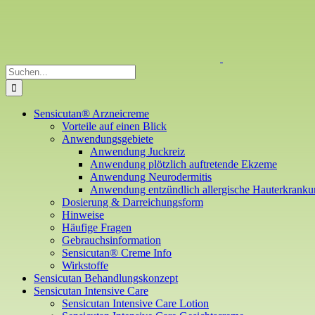
Zum
Inhalt
springen
Suche
nach:
Sensicutan® Arzneicreme
Vorteile auf einen Blick
Anwendungsgebiete
Anwendung Juckreiz
Anwendung plötzlich auftretende Ekzeme
Anwendung Neurodermitis
Anwendung entzündlich allergische Hauterkrank
Dosierung & Darreichungsform
Hinweise
Häufige Fragen
Gebrauchsinformation
Sensicutan® Creme Info
Wirkstoffe
Sensicutan Behandlungskonzept
Sensicutan Intensive Care
Sensicutan Intensive Care Lotion